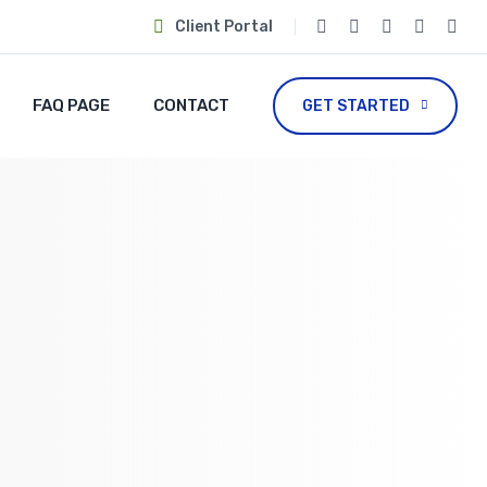
Client Portal
FAQ PAGE
CONTACT
GET STARTED