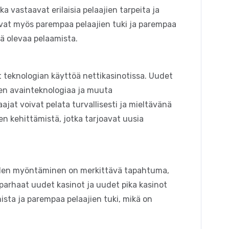
ka vastaavat erilaisia pelaajien tarpeita ja
oavat myös parempaa pelaajien tuki ja parempaa
nä olevaa pelaamista.
eknologian käyttöä nettikasinotissa. Uudet
en avainteknologiaa ja muuta
ajat voivat pelata turvallisesti ja mieltävänä
n kehittämistä, jotka tarjoavat uusia
uden myöntäminen on merkittävä tapahtuma,
arhaat uudet kasinot ja uudet pika kasinot
mista ja parempaa pelaajien tuki, mikä on