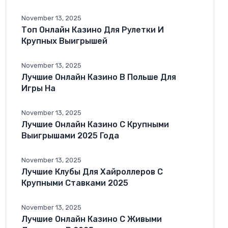
November 13, 2025
Топ Онлайн Казино Для Рулетки И
Крупных Выигрышей
November 13, 2025
Лучшие Онлайн Казино В Польше Для
Игры На
November 13, 2025
Лучшие Онлайн Казино С Крупными
Выигрышами 2025 Года
November 13, 2025
Лучшие Клубы Для Хайроллеров С
Крупными Ставками 2025
November 13, 2025
Лучшие Онлайн Казино С Живыми