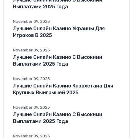
Выплатами 2025 Года
November 09, 2025
Лучшие Онлайн Казино Украины Для
Игроков В 2025
November 09, 2025
Лучшие Онлайн Казино С Высокими
Выплатами 2025 Года
November 09, 2025
Лучшие Онлайн Казино Казахстана Для
Крупных Выигрышей 2025
November 09, 2025
Лучшие Онлайн Казино С Высокими
Выплатами 2025 Года
November 09, 2025