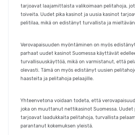
tarjoavat laajamittaista valikoimaan pelitahoja, jot
toiveita. Uudet pika kasinot ja uusia kasinot tarj
pelitilaa, mikä on edistänyt turvallista ja mieltävä
Verovapaisuuden myöntäminen on myös edistänyt t
parhaat uudet kasinot Suomessa käyttävät edelle
turvallisuuskäyttöä, mikä on varmistanut, että pela
olevasti. Tämä on myös edistänyt uusien pelitahoje
haasteita ja pelitahoja pelaajille.
Yhteenvetona voidaan todeta, että verovapaisu
joka on muuttanut nettikasinot Suomessa. Uudet p
tarjoavat laadukkaita pelitahoja, turvallista pelaa
parantanut kokemuksen yleistä.