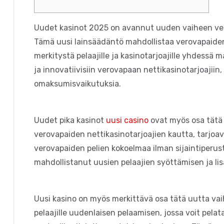
Uudet kasinot 2025 on avannut uuden vaiheen v
Tämä uusi lainsäädäntö mahdollistaa verovapaiden
merkitystä pelaajille ja kasinotarjoajille yhdess
ja innovatiivisiin verovapaan nettikasinotarjoajiin,
omaksumisvaikutuksia.
Uudet pika kasinot
uusi casino
ovat myös osa tätä u
verovapaiden nettikasinotarjoajien kautta, tarjoav
verovapaiden pelien kokoelmaa ilman sijaintiperust
mahdollistanut uusien pelaajien syöttämisen ja lis
Uusi kasino on myös merkittävä osa tätä uutta vai
pelaajille uudenlaisen pelaamisen, jossa voit pelat