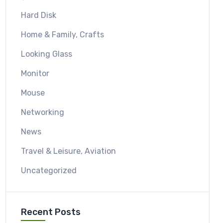
Hard Disk
Home & Family, Crafts
Looking Glass
Monitor
Mouse
Networking
News
Travel & Leisure, Aviation
Uncategorized
Recent Posts