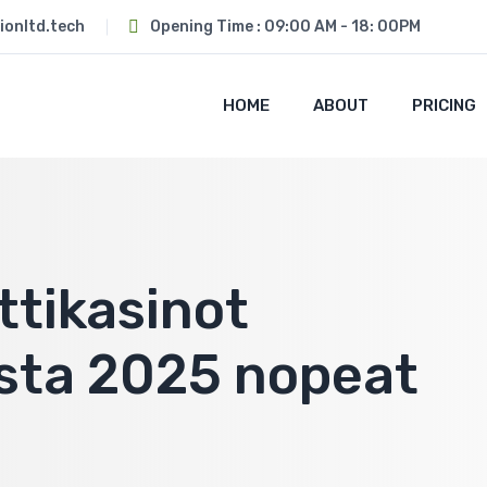
ionltd.tech
Opening Time : 09:00 AM - 18: 00PM
HOME
ABOUT
PRICING
ttikasinot
sta 2025 nopeat