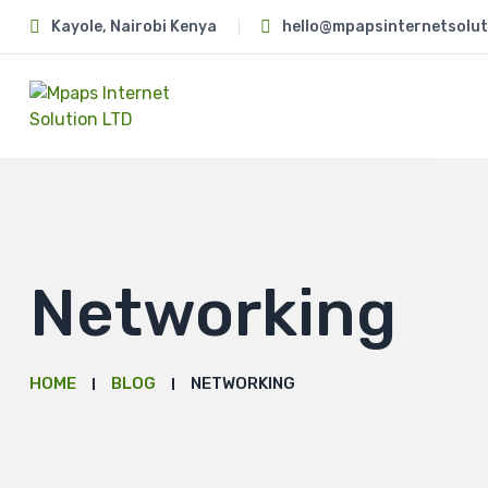
Kayole, Nairobi Kenya
hello@mpapsinternetsolut
Networking
HOME
BLOG
NETWORKING