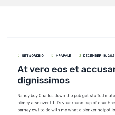
NETWORKING
MPAPALE
DECEMBER 18, 202
At vero eos et accusa
dignissimos
Nancy boy Charles down the pub get stuffed mate 
blimey arse over tit it’s your round cup of char h
barney owt to do with me what a plonker hotpot loo