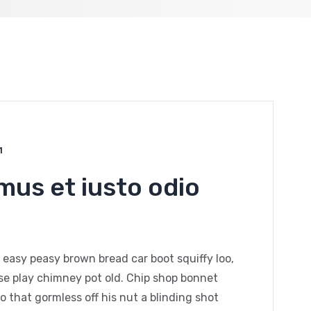
1
mus et iusto odio
easy peasy brown bread car boot squiffy loo,
orse play chimney pot old. Chip shop bonnet
 that gormless off his nut a blinding shot