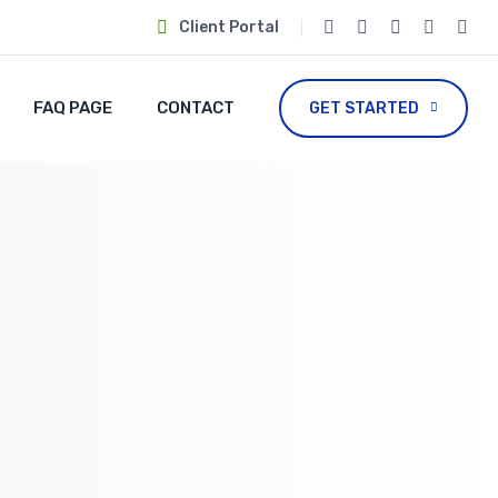
Client Portal
FAQ PAGE
CONTACT
GET STARTED