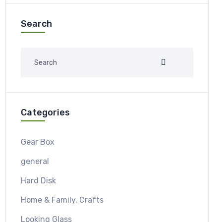
Search
Categories
Gear Box
general
Hard Disk
Home & Family, Crafts
Looking Glass