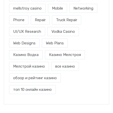
mellstroy casino
Mobile
Networking
Phone
Repair
Truck Repair
UI/UX Research
Vodka Casino
Web Designs
Web Plans
Казино Водка
Казино Мелстроя
Мелстрой казино
все казино
обзор и рейтинг казино
топ 10 онлайн казино