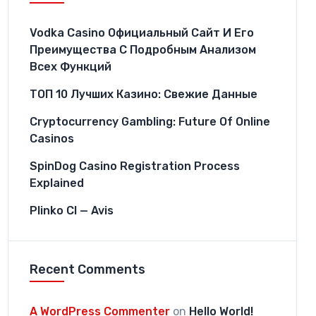
Vodka Casino Официальный Сайт И Его
Преимущества С Подробным Анализом
Всех Функций
ТОП 10 Лучших Казино: Свежие Данные
Cryptocurrency Gambling: Future Of Online
Casinos
SpinDog Casino Registration Process
Explained
Plinko CI — Avis
Recent Comments
A WordPress Commenter
on
Hello World!