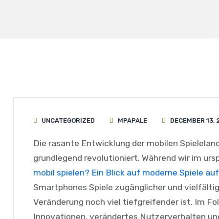
UNCATEGORIZED
MPAPALE
DECEMBER 13, 
Die rasante Entwicklung der mobilen Spieleland
grundlegend revolutioniert. Während wir im urs
mobil spielen? Ein Blick auf moderne Spiele a
Smartphones Spiele zugänglicher und vielfältig
Veränderung noch viel tiefgreifender ist. Im F
Innovationen, verändertes Nutzerverhalten und