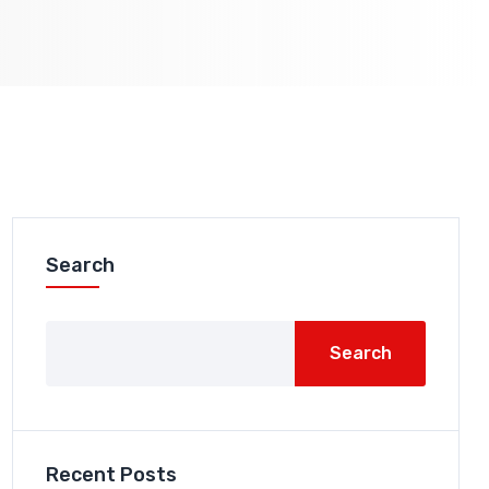
Search
Search
Recent Posts