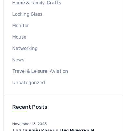
Home & Family, Crafts
Looking Glass
Monitor
Mouse
Networking
News
Travel & Leisure, Aviation
Uncategorized
Recent Posts
November 13, 2025
Топ Онлайн Казино Для Рулетки И