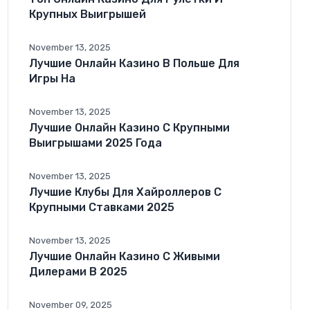
Крупных Выигрышей
November 13, 2025
Лучшие Онлайн Казино В Польше Для
Игры На
November 13, 2025
Лучшие Онлайн Казино С Крупными
Выигрышами 2025 Года
November 13, 2025
Лучшие Клубы Для Хайроллеров С
Крупными Ставками 2025
November 13, 2025
Лучшие Онлайн Казино С Живыми
Дилерами В 2025
November 09, 2025