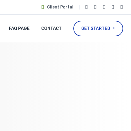
Client Portal
FAQ PAGE
CONTACT
GET STARTED