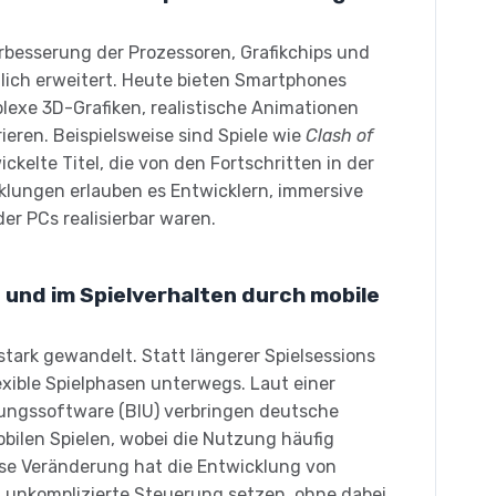
erbesserung der Prozessoren, Grafikchips und
tlich erweitert. Heute bieten Smartphones
lexe 3D-Grafiken, realistische Animationen
eren. Beispielsweise sind Spiele wie
Clash of
ckelte Titel, die von den Fortschritten in der
klungen erlauben es Entwicklern, immersive
er PCs realisierbar waren.
 und im Spielverhalten durch mobile
stark gewandelt. Statt längerer Spielsessions
xible Spielphasen unterwegs. Laut einer
ungssoftware (BIU) verbringen deutsche
bilen Spielen, wobei die Nutzung häufig
ese Veränderung hat die Entwicklung von
nd unkomplizierte Steuerung setzen, ohne dabei