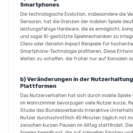
Smartphones
Die technologische Evolution, insbesondere die V
Sensoren, hat die Grenzen der mobilen Spiele deu
leistungsfähige Hardware, die es ermöglicht, komp
und sogar KI-gestützte Spielmechaniken zu integri
Clans
oder
Genshin Impact
Beispiele für hochentwi
Smartphone-Technologie profitieren. Diese Entwic
Welten zu schaffen, die früher nur auf Konsolen od
b) Veränderungen in der Nutzerhaltung
Plattformen
Das Nutzerverhalten hat sich durch mobile Spiele 
im Wohnzimmer bevorzugen viele Nutzer kurze, fle
Studie des Bundesverbands Interaktive Unterhalt
Nutzer durchschnittlich 45 Minuten täglich mit mo
zwischen kurzen Pausen im Alltag stattfindet. Di
Spielen beeinflusst, die auf schnellen Einstieg u