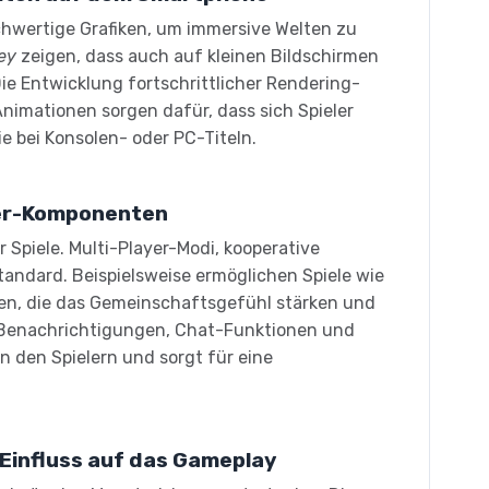
hwertige Grafiken, um immersive Welten zu
ey
zeigen, dass auch auf kleinen Bildschirmen
Die Entwicklung fortschrittlicher Rendering-
nimationen sorgen dafür, dass sich Spieler
ie bei Konsolen- oder PC-Titeln.
yer-Komponenten
r Spiele. Multi-Player-Modi, kooperative
tandard. Beispielsweise ermöglichen Spiele wie
nen, die das Gemeinschaftsgefühl stärken und
-Benachrichtigungen, Chat-Funktionen und
n den Spielern und sorgt für eine
Einfluss auf das Gameplay