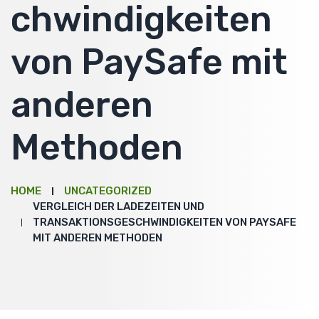
chwindigkeiten
von PaySafe mit
anderen
Methoden
HOME
UNCATEGORIZED
VERGLEICH DER LADEZEITEN UND
TRANSAKTIONSGESCHWINDIGKEITEN VON PAYSAFE
MIT ANDEREN METHODEN