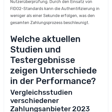
Nutzerüberprüfung. Durch den Einsatz von
FIDO2-Standards kann die Authentifizierung in
weniger als einer Sekunde erfolgen, was den
gesamten Zahlungsprozess beschleunigt.
Welche aktuellen
Studien und
Testergebnisse
zeigen Unterschiede
in der Performance?
Vergleichsstudien
verschiedener
Zahlungsanbieter 2023