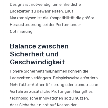
Designs ist notwendig, um einheitliche
Ladezeiten zu gewährleisten. Laut
Marktanalysen ist die Kompatibilität die größte
Herausforderung bei der Performance-
Optimierung.
Balance zwischen
Sicherheit und
Geschwindigkeit
Höhere Sicherheitsmaßnahmen können die
Ladezeiten verlängern. Beispielsweise erfordern
Mehrfaktor-Authentifizierung oder biometrische
Verfahren zusätzliche Prüfungen. Hier gilt es,
technologische Innovationen so zu nutzen,
dass Sicherheit nicht auf Kosten der