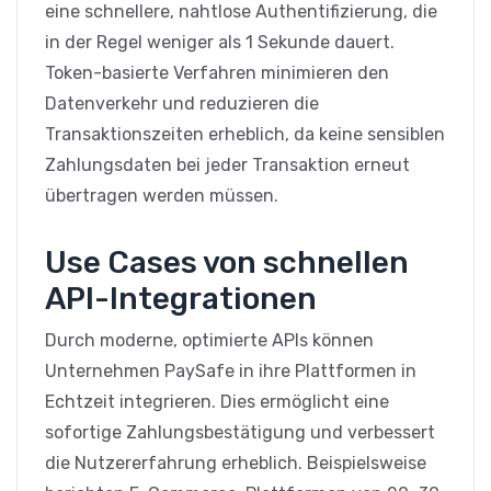
eine schnellere, nahtlose Authentifizierung, die
in der Regel weniger als 1 Sekunde dauert.
Token-basierte Verfahren minimieren den
Datenverkehr und reduzieren die
Transaktionszeiten erheblich, da keine sensiblen
Zahlungsdaten bei jeder Transaktion erneut
übertragen werden müssen.
Use Cases von schnellen
API-Integrationen
Durch moderne, optimierte APIs können
Unternehmen PaySafe in ihre Plattformen in
Echtzeit integrieren. Dies ermöglicht eine
sofortige Zahlungsbestätigung und verbessert
die Nutzererfahrung erheblich. Beispielsweise