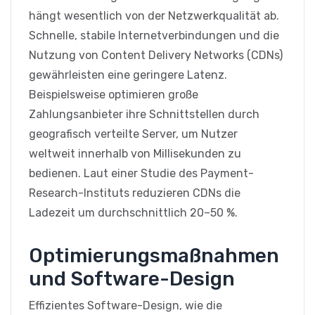
hängt wesentlich von der Netzwerkqualität ab.
Schnelle, stabile Internetverbindungen und die
Nutzung von Content Delivery Networks (CDNs)
gewährleisten eine geringere Latenz.
Beispielsweise optimieren große
Zahlungsanbieter ihre Schnittstellen durch
geografisch verteilte Server, um Nutzer
weltweit innerhalb von Millisekunden zu
bedienen. Laut einer Studie des Payment-
Research-Instituts reduzieren CDNs die
Ladezeit um durchschnittlich 20–50 %.
Optimierungsmaßnahmen
und Software-Design
Effizientes Software-Design, wie die