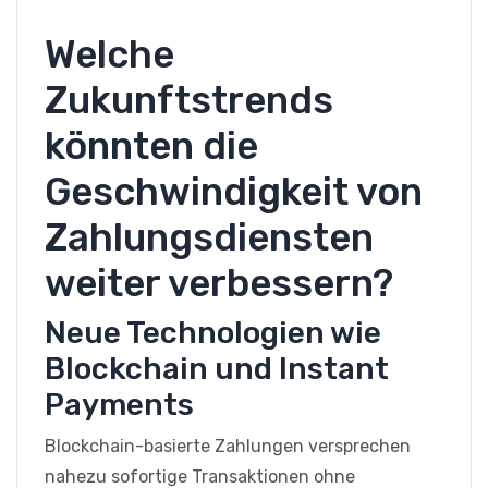
Welche
Zukunftstrends
könnten die
Geschwindigkeit von
Zahlungsdiensten
weiter verbessern?
Neue Technologien wie
Blockchain und Instant
Payments
Blockchain-basierte Zahlungen versprechen
nahezu sofortige Transaktionen ohne