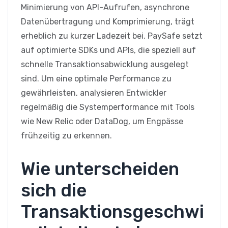
Minimierung von API-Aufrufen, asynchrone
Datenübertragung und Komprimierung, trägt
erheblich zu kurzer Ladezeit bei. PaySafe setzt
auf optimierte SDKs und APIs, die speziell auf
schnelle Transaktionsabwicklung ausgelegt
sind. Um eine optimale Performance zu
gewährleisten, analysieren Entwickler
regelmäßig die Systemperformance mit Tools
wie New Relic oder DataDog, um Engpässe
frühzeitig zu erkennen.
Wie unterscheiden
sich die
Transaktionsgeschwi