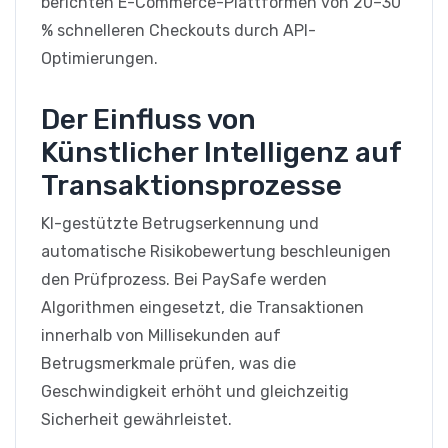
berichten E-Commerce-Plattformen von 20–30
% schnelleren Checkouts durch API-
Optimierungen.
Der Einfluss von
Künstlicher Intelligenz auf
Transaktionsprozesse
KI-gestützte Betrugserkennung und
automatische Risikobewertung beschleunigen
den Prüfprozess. Bei PaySafe werden
Algorithmen eingesetzt, die Transaktionen
innerhalb von Millisekunden auf
Betrugsmerkmale prüfen, was die
Geschwindigkeit erhöht und gleichzeitig
Sicherheit gewährleistet.