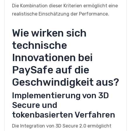
Die Kombination dieser Kriterien ermöglicht eine
realistische Einschätzung der Performance.
Wie wirken sich
technische
Innovationen bei
PaySafe auf die
Geschwindigkeit aus?
Implementierung von 3D
Secure und
tokenbasierten Verfahren
Die Integration von 3D Secure 2.0 ermöglicht