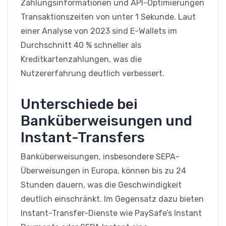
Zahlungsinformationen und API-Optimierungen
Transaktionszeiten von unter 1 Sekunde. Laut
einer Analyse von 2023 sind E-Wallets im
Durchschnitt 40 % schneller als
Kreditkartenzahlungen, was die
Nutzererfahrung deutlich verbessert.
Unterschiede bei
Banküberweisungen und
Instant-Transfers
Banküberweisungen, insbesondere SEPA-
Überweisungen in Europa, können bis zu 24
Stunden dauern, was die Geschwindigkeit
deutlich einschränkt. Im Gegensatz dazu bieten
Instant-Transfer-Dienste wie PaySafe’s Instant