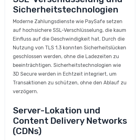
Sicherheitstechnologien
Moderne Zahlungsdienste wie PaySafe setzen
auf hochsichere SSL-Verschlüsselung, die kaum
Einfluss auf die Geschwindigkeit hat. Durch die
Nutzung von TLS 1.3 konnten Sicherheitslücken
geschlossen werden, ohne die Ladezeiten zu
beeinträchtigen. Sicherheitstechnologien wie
3D Secure werden in Echtzeit integriert, um
Transaktionen zu schützen, ohne den Ablauf zu
verzögern.
Server-Lokation und
Content Delivery Networks
(CDNs)