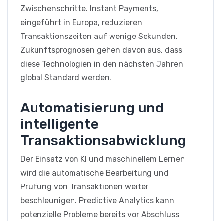
Zwischenschritte. Instant Payments,
eingeführt in Europa, reduzieren
Transaktionszeiten auf wenige Sekunden.
Zukunftsprognosen gehen davon aus, dass
diese Technologien in den nächsten Jahren
global Standard werden.
Automatisierung und
intelligente
Transaktionsabwicklung
Der Einsatz von KI und maschinellem Lernen
wird die automatische Bearbeitung und
Prüfung von Transaktionen weiter
beschleunigen. Predictive Analytics kann
potenzielle Probleme bereits vor Abschluss