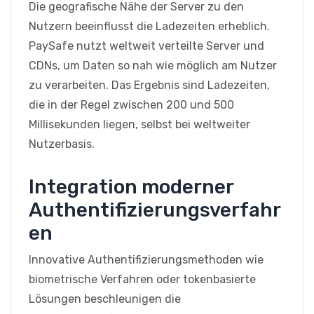
Die geografische Nähe der Server zu den
Nutzern beeinflusst die Ladezeiten erheblich.
PaySafe nutzt weltweit verteilte Server und
CDNs, um Daten so nah wie möglich am Nutzer
zu verarbeiten. Das Ergebnis sind Ladezeiten,
die in der Regel zwischen 200 und 500
Millisekunden liegen, selbst bei weltweiter
Nutzerbasis.
Integration moderner
Authentifizierungsverfahr
en
Innovative Authentifizierungsmethoden wie
biometrische Verfahren oder tokenbasierte
Lösungen beschleunigen die