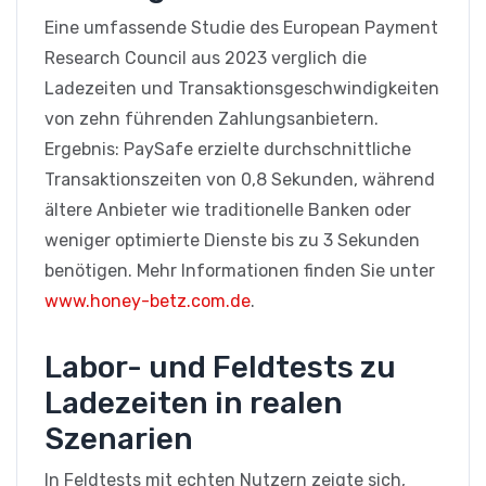
Eine umfassende Studie des European Payment
Research Council aus 2023 verglich die
Ladezeiten und Transaktionsgeschwindigkeiten
von zehn führenden Zahlungsanbietern.
Ergebnis: PaySafe erzielte durchschnittliche
Transaktionszeiten von 0,8 Sekunden, während
ältere Anbieter wie traditionelle Banken oder
weniger optimierte Dienste bis zu 3 Sekunden
benötigen. Mehr Informationen finden Sie unter
www.honey-betz.com.de
.
Labor- und Feldtests zu
Ladezeiten in realen
Szenarien
In Feldtests mit echten Nutzern zeigte sich,