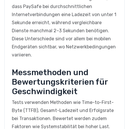
dass PaySafe bei durchschnittlichen
Internetverbindungen eine Ladezeit von unter 1
Sekunde erreicht, während vergleichbare
Dienste manchmal 2–3 Sekunden benötigen.
Diese Unterschiede sind vor allem bei mobilen
Endgeräten sichtbar, wo Netzwerkbedingungen
variieren.
Messmethoden und
Bewertungskriterien für
Geschwindigkeit
Tests verwenden Methoden wie Time-to-First-
Byte (TTFB), Gesamt-Ladezeit und Erfolgsrate
bei Transaktionen. Bewertet werden zudem
Faktoren wie Systemstabilität bei hoher Last.