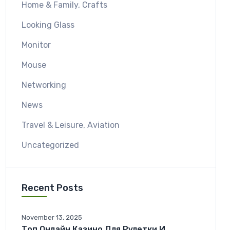
Home & Family, Crafts
Looking Glass
Monitor
Mouse
Networking
News
Travel & Leisure, Aviation
Uncategorized
Recent Posts
November 13, 2025
Топ Онлайн Казино Для Рулетки И