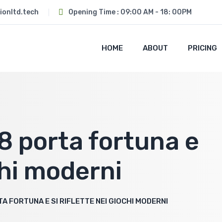
ionltd.tech
Opening Time : 09:00 AM - 18: 00PM
HOME
ABOUT
PRICING
8 porta fortuna e
ochi moderni
A FORTUNA E SI RIFLETTE NEI GIOCHI MODERNI