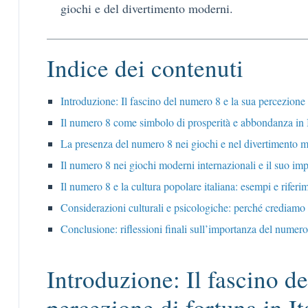
giochi e del divertimento moderni.
Indice dei contenuti
Introduzione: Il fascino del numero 8 e la sua percezione d
Il numero 8 come simbolo di prosperità e abbondanza in I
La presenza del numero 8 nei giochi e nel divertimento mo
Il numero 8 nei giochi moderni internazionali e il suo impa
Il numero 8 e la cultura popolare italiana: esempi e riferi
Considerazioni culturali e psicologiche: perché crediamo n
Conclusione: riflessioni finali sull’importanza del numero
Introduzione: Il fascino d
percezione di fortuna in It