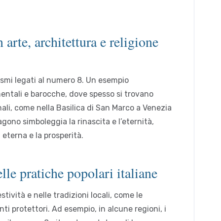
arte, architettura e religione
lismi legati al numero 8. Un esempio
entali e barocche, dove spesso si trovano
ali, come nella Basilica di San Marco a Venezia
agono simboleggia la rinascita e l’eternità,
 eterna e la prosperità.
lle pratiche popolari italiane
stività e nelle tradizioni locali, come le
nti protettori. Ad esempio, in alcune regioni, i