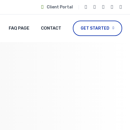
Client Portal
FAQ PAGE
CONTACT
GET STARTED