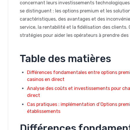
concernant leurs investissements technologiques 
se distinguent : les options premium et les solut
caractéristiques, des avantages et des inconvénien
service, la rentabilité et la fidélisation des client
stratégies pour aider les opérateurs à prendre des 
Table des matières
Différences fondamentales entre options premi
casinos en direct
Analyse des coûts et investissements pour cha
direct
Cas pratiques : implémentation d’Options prem
établissements
Différences fondament