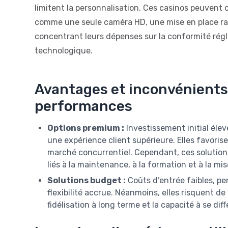
limitent la personnalisation. Ces casinos peuvent 
comme une seule caméra HD, une mise en place rapi
concentrant leurs dépenses sur la conformité régl
technologique.
Avantages et inconvénients
performances
Options premium :
Investissement initial élev
une expérience client supérieure. Elles favorisen
marché concurrentiel. Cependant, ces solution
liés à la maintenance, à la formation et à la mi
Solutions budget :
Coûts d’entrée faibles, pe
flexibilité accrue. Néanmoins, elles risquent de
fidélisation à long terme et la capacité à se dif