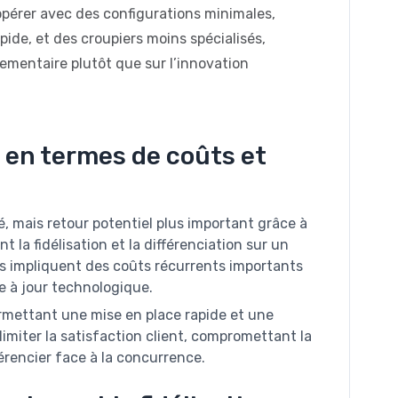
opérer avec des configurations minimales,
de, et des croupiers moins spécialisés,
ementaire plutôt que sur l’innovation
 en termes de coûts et
é, mais retour potentiel plus important grâce à
t la fidélisation et la différenciation sur un
s impliquent des coûts récurrents importants
se à jour technologique.
rmettant une mise en place rapide et une
 limiter la satisfaction client, compromettant la
férencier face à la concurrence.