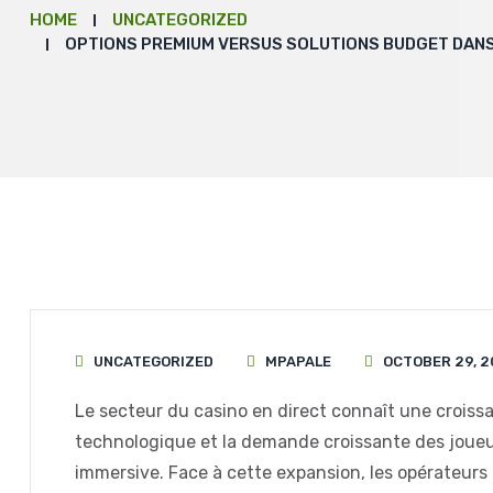
HOME
UNCATEGORIZED
OPTIONS PREMIUM VERSUS SOLUTIONS BUDGET DANS 
UNCATEGORIZED
MPAPALE
OCTOBER 29, 
Le secteur du casino en direct connaît une croissa
technologique et la demande croissante des joue
immersive. Face à cette expansion, les opérateurs