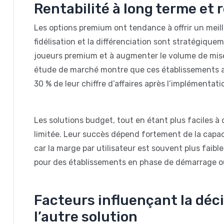
Rentabilité à long terme et 
Les options premium ont tendance à offrir un meill
fidélisation et la différenciation sont stratégiquem
joueurs premium et à augmenter le volume de mises
étude de marché montre que ces établissements 
30 % de leur chiffre d’affaires après l’implémentati
Les solutions budget, tout en étant plus faciles à 
limitée. Leur succès dépend fortement de la capaci
car la marge par utilisateur est souvent plus faibl
pour des établissements en phase de démarrage o
Facteurs influençant la déci
l’autre solution