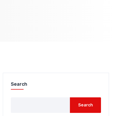
Search
Search