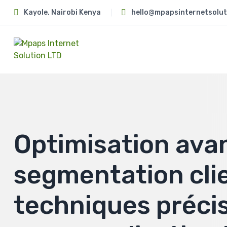
Kayole, Nairobi Kenya
hello@mpapsinternetsolut
Optimisation ava
segmentation cli
techniques préci