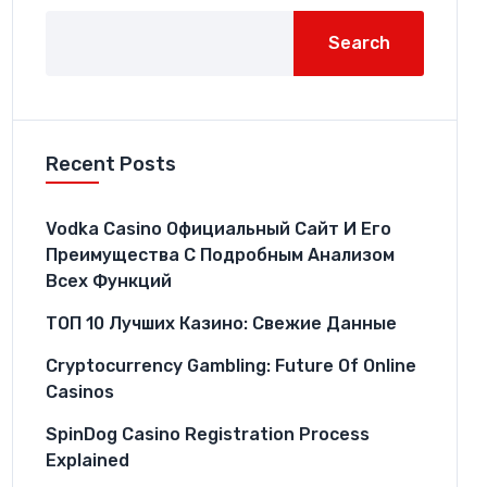
Search
Recent Posts
Vodka Casino Официальный Сайт И Его
Преимущества С Подробным Анализом
Всех Функций
ТОП 10 Лучших Казино: Свежие Данные
Cryptocurrency Gambling: Future Of Online
Casinos
SpinDog Casino Registration Process
Explained