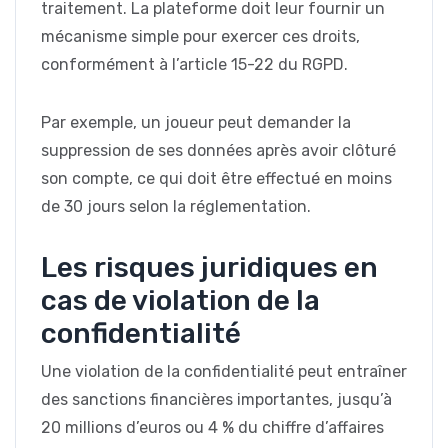
traitement. La plateforme doit leur fournir un
mécanisme simple pour exercer ces droits,
conformément à l’article 15-22 du RGPD.
Par exemple, un joueur peut demander la
suppression de ses données après avoir clôturé
son compte, ce qui doit être effectué en moins
de 30 jours selon la réglementation.
Les risques juridiques en
cas de violation de la
confidentialité
Une violation de la confidentialité peut entraîner
des sanctions financières importantes, jusqu’à
20 millions d’euros ou 4 % du chiffre d’affaires