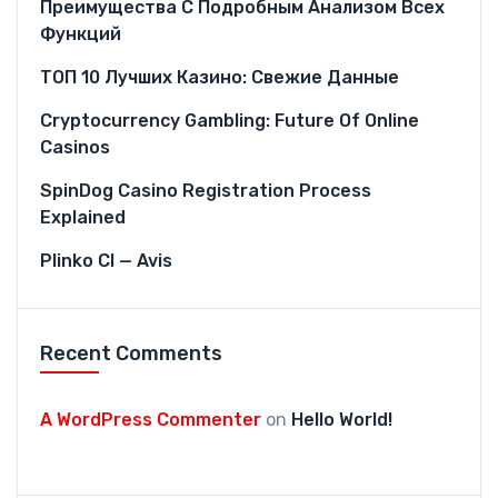
Преимущества С Подробным Анализом Всех
Функций
ТОП 10 Лучших Казино: Свежие Данные
Cryptocurrency Gambling: Future Of Online
Casinos
SpinDog Casino Registration Process
Explained
Plinko CI — Avis
Recent Comments
A WordPress Commenter
on
Hello World!