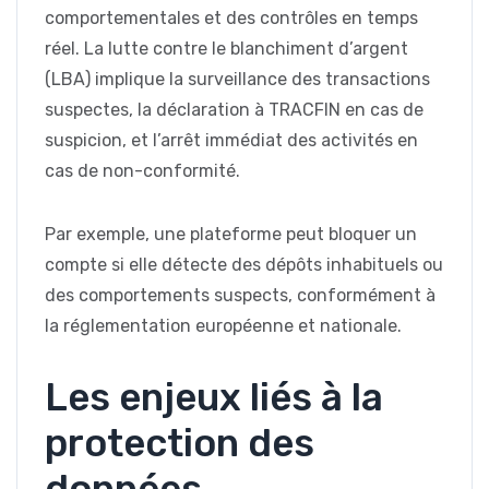
comportementales et des contrôles en temps
réel. La lutte contre le blanchiment d’argent
(LBA) implique la surveillance des transactions
suspectes, la déclaration à TRACFIN en cas de
suspicion, et l’arrêt immédiat des activités en
cas de non-conformité.
Par exemple, une plateforme peut bloquer un
compte si elle détecte des dépôts inhabituels ou
des comportements suspects, conformément à
la réglementation européenne et nationale.
Les enjeux liés à la
protection des