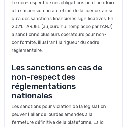
Le non-respect de ces obligations peut conduire
à la suspension ou au retrait de la licence, ainsi
qu’à des sanctions financières significatives. En
2021, l’ARJEL (aujourd’hui remplacée par l’ANJ)
a sanctionné plusieurs opérateurs pour non-
conformité, illustrant la rigueur du cadre
réglementaire.
Les sanctions en cas de
non-respect des
réglementations
nationales
Les sanctions pour violation de la législation
peuvent aller de lourdes amendes à la
fermeture définitive de la plateforme. La loi