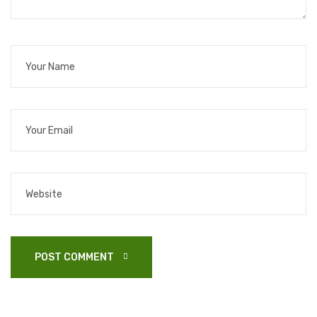
POST COMMENT 