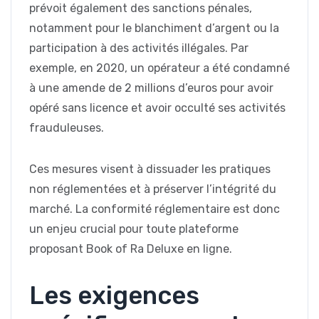
prévoit également des sanctions pénales,
notamment pour le blanchiment d’argent ou la
participation à des activités illégales. Par
exemple, en 2020, un opérateur a été condamné
à une amende de 2 millions d’euros pour avoir
opéré sans licence et avoir occulté ses activités
frauduleuses.
Ces mesures visent à dissuader les pratiques
non réglementées et à préserver l’intégrité du
marché. La conformité réglementaire est donc
un enjeu crucial pour toute plateforme
proposant Book of Ra Deluxe en ligne.
Les exigences