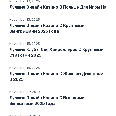
November 13, 2025
Лучшие Онлайн Казино В Польше Для Игры На
November 13, 2025
Лучшие Онлайн Казино С Крупными
Выигрышами 2025 Года
November 13, 2025
Лучшие Клубы Для Хайроллеров С Крупными
Ставками 2025
November 13, 2025
Лучшие Онлайн Казино С Живыми Дилерами
В 2025
November 09, 2025
Лучшие Онлайн Казино С Высокими
Выплатами 2025 Года
November 09, 2025