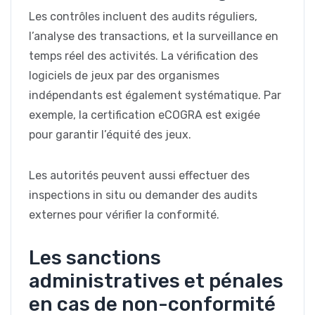
Les contrôles incluent des audits réguliers,
l’analyse des transactions, et la surveillance en
temps réel des activités. La vérification des
logiciels de jeux par des organismes
indépendants est également systématique. Par
exemple, la certification eCOGRA est exigée
pour garantir l’équité des jeux.
Les autorités peuvent aussi effectuer des
inspections in situ ou demander des audits
externes pour vérifier la conformité.
Les sanctions
administratives et pénales
en cas de non-conformité