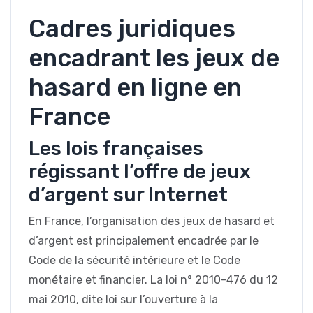
Cadres juridiques
encadrant les jeux de
hasard en ligne en
France
Les lois françaises
régissant l’offre de jeux
d’argent sur Internet
En France, l’organisation des jeux de hasard et
d’argent est principalement encadrée par le
Code de la sécurité intérieure et le Code
monétaire et financier. La loi n° 2010-476 du 12
mai 2010, dite loi sur l’ouverture à la