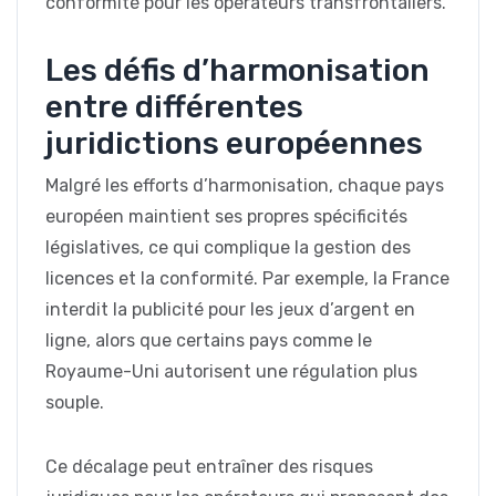
conformité pour les opérateurs transfrontaliers.
Les défis d’harmonisation
entre différentes
juridictions européennes
Malgré les efforts d’harmonisation, chaque pays
européen maintient ses propres spécificités
législatives, ce qui complique la gestion des
licences et la conformité. Par exemple, la France
interdit la publicité pour les jeux d’argent en
ligne, alors que certains pays comme le
Royaume-Uni autorisent une régulation plus
souple.
Ce décalage peut entraîner des risques