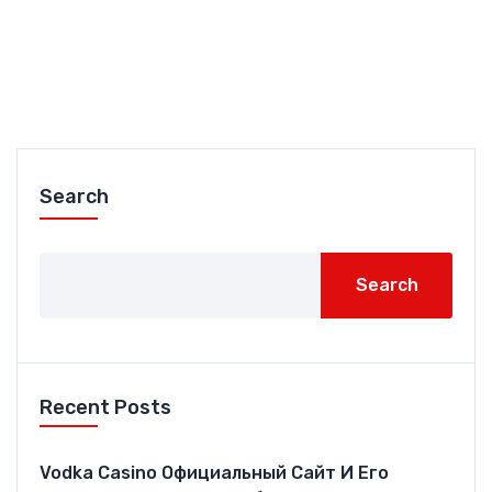
Search
Search
Recent Posts
Vodka Casino Официальный Сайт И Его