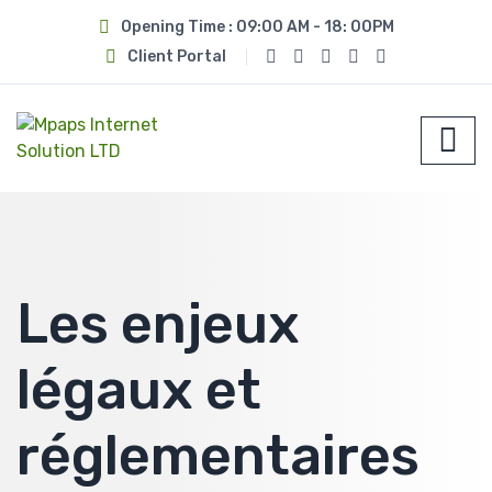
Opening Time : 09:00 AM - 18: 00PM
Client Portal
Les enjeux
légaux et
réglementaires