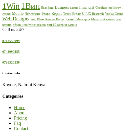
1Вин
1Win
Business
Financial
Branding
cactus
Graphics
mellstroy
Mobile
Repair
casino
Networking
Phone
Truck Repair
UI/UX Research
Vodka Casino
Web Designs
Web Plans
Казино Водка
Казино Мелстроя
Мелстрой казино
все
казино
обзор и рейтинг казино
топ 10 онлайн казино
Call us 24/7
0742555999
0742999555
0726523530
Contact info
Kayole, Nairobi Kenya
Categories
Home
About
Pricing
Faq
Contact