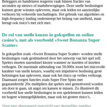
Beleggers en handelaren reageren vaak binnen fracties van
seconden op nieuws of marktbewegingen. Deze snelle beslissingen
kunnen grote winsten opleveren, maar ook leiden tot aanzienlijke
verliezen bij verkeerde inschattingen. Het gebruik van algoritmes en
high-frequency trading onderstreept het belang van snelheid, maar
brengt ook risico’s met zich mee.
De rol van snelle keuzes in gokspellen en online
casino’s, met als voorbeeld «Sweet Bonanza Super
Scatter»
In gokspellen zoals «Sweet Bonanza Super Scatter» worden snelle
beslissingen vaak gestimuleerd door het ontwerp van het spel zelf.
Spelers moeten razendsnel kiezen wanneer ze inzetten of inzetten
verhogen. De maximale uitbetaling van 50.000x toont het risicovolle
karakter van snelle keuzes, waarbij een impulsieve beslissing grote
beloningen kan opleveren, maar ook het risico op verlies verhoogt.
Daarnaast zorgen functies zoals Super Free Spins met
gegarandeerde 20x multipliers dat spelers snel gemotiveerd worden
om door te gaan, uit angst om kansen te missen. Zo illustreert dit
voorbeeld hoe snelle beslissingen in een spelelement kunnen leiden
tot hogere winmogelijkheden, maar ook tot grotere risico’s.
Voor een diepgaand overzicht van dergelijke spellen,