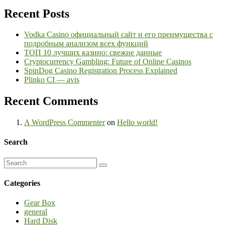
Recent Posts
Vodka Casino официальный сайт и его преимущества с
подробным анализом всех функций
ТОП 10 лучших казино: свежие данные
Cryptocurrency Gambling: Future of Online Casinos
SpinDog Casino Registration Process Explained
Plinko CI — avis
Recent Comments
A WordPress Commenter
on
Hello world!
Search
Categories
Gear Box
general
Hard Disk