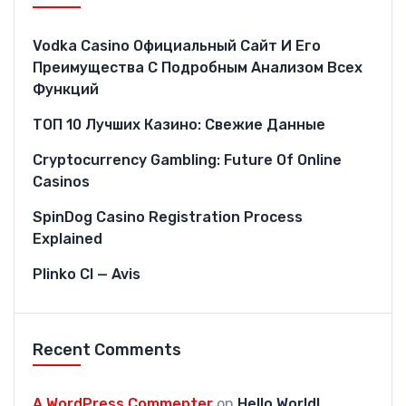
Vodka Casino Официальный Сайт И Его
Преимущества С Подробным Анализом Всех
Функций
ТОП 10 Лучших Казино: Свежие Данные
Cryptocurrency Gambling: Future Of Online
Casinos
SpinDog Casino Registration Process
Explained
Plinko CI — Avis
Recent Comments
A WordPress Commenter
on
Hello World!