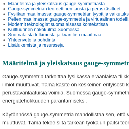
Määritelmä ja yleiskatsaus gauge-symmetriasta
Gauge-symmetrian teoreettinen tausta ja peruskäsitteet
Fysiikan maailmassa: gauge-symmetrian tyypit ja vaikutuks
Pelien maailmassa: gauge-symmetria ja virtuaalinen todell
Modernit teknologiat suomalaisessa kontekstissa
Kulttuurinen näkökulma Suomessa
Suomalaista tutkimusta ja kvanttien maailmaa
Yhteenveto ja pohdinta
Lisälukemista ja resursseja
Määritelmä ja yleiskatsaus gauge-symmetr
Gauge-symmetria tarkoittaa fysiikassa eräänlaista “liik
ilmiöt muuttuvat. Tämä käsite on keskeinen erityisesti 
perustavanlaatuisia voimia. Suomessa gauge-symmetria
energiatehokkuuden parantamiseksi.
Käytännössä gauge-symmetria mahdollistaa sen, että voi
muuttuvat. Tämä tekee siitä tärkeän työkalun paitsi teo