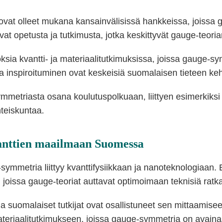
ovat olleet mukana kansainvälisissä hankkeissa, joissa 
oavat opetusta ja tutkimusta, jotka keskittyvät gauge-teoria
ksia kvantti- ja materiaalitutkimuksissa, joissa gauge-s
 inspiroituminen ovat keskeisiä suomalaisen tieteen kehi
mmetriasta osana koulutuspolkuaan, liittyen esimerkiksi e
hteiskuntaa.
anttien maailmaan Suomessa
ymmetria liittyy kvanttifysiikkaan ja nanoteknologiaan. E
, joissa gauge-teoriat auttavat optimoimaan teknisiä ratka
 ja suomalaiset tutkijat ovat osallistuneet sen mittaami
a materiaalitutkimukseen, joissa gauge-symmetria on avai