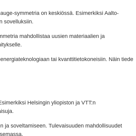
gauge-symmetria on keskiössä. Esimerkiksi Aalto-
n sovelluksiin.
ymmetria mahdollistaa uusien materiaalien ja
tykselle.
nergiateknologiaan tai kvanttitietokoneisiin. Näin tiede
simerkiksi Helsingin yliopiston ja VTT:n
isuja.
seen ja soveltamiseen. Tulevaisuuden mahdollisuudet
nasemassa.