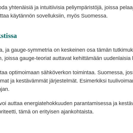
 yhtenäisiä ja intuitiivisia peliympäristöjä, joissa pelaa
aikuttaa käytännön sovelluksiin, myös Suomessa.
stissa
sa, ja gauge-symmetria on keskeinen osa tämän tutkimuks
hin, joissa gauge-teoriat auttavat kehittämään uudenlaisia
ttaa optimoimaan sähköverkon toimintaa. Suomessa, jos
 ja kestävämmät järjestelmät. Esimerkiksi tuulivoiman 
hjan.
 voi auttaa energiatehokkuuden parantamisessa ja kestä
teetti, tämä on erityisen ajankohtaista.