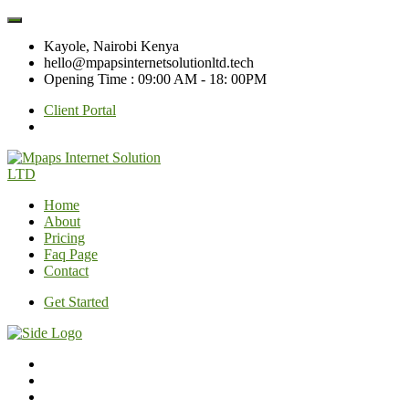
Kayole, Nairobi Kenya
hello@mpapsinternetsolutionltd.tech
Opening Time : 09:00 AM - 18: 00PM
Client Portal
Home
About
Pricing
Faq Page
Contact
Get Started