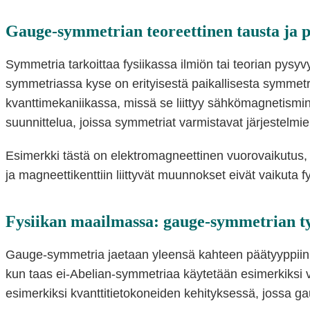
Gauge-symmetrian teoreettinen tausta ja p
Symmetria tarkoittaa fysiikassa ilmiön tai teorian pys
symmetriassa kyse on erityisestä paikallisesta symmetr
kvanttimekaniikassa, missä se liittyy sähkömagnetism
suunnittelua, joissa symmetriat varmistavat järjestelm
Esimerkki tästä on elektromagneettinen vuorovaikutus, 
ja magneettikenttiin liittyvät muunnokset eivät vaikuta 
Fysiikan maailmassa: gauge-symmetrian ty
Gauge-symmetria jaetaan yleensä kahteen päätyyppiin: A
kun taas ei-Abelian-symmetriaa käytetään esimerkiksi 
esimerkiksi kvanttitietokoneiden kehityksessä, jossa g