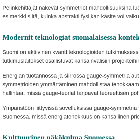
Pelinkehittäjät näkevät symmetriot mahdollisuuksina luoda
esimerkki siitä, kuinka abstrakti fysiikan käsite voi v
Modernit teknologiat suomalaisessa kontek
Suomi on aktiivinen kvanttiteknologioiden tutkimukses
tutkimuslaitokset osallistuvat kansainvälisiin projektei
Energian tuotannossa ja siirrossa gauge-symmetria au
symmetrioiden ymmärtäminen mahdollistaa tehokkaammat
hallintaa, missä gauge-teoriat tarjoavat teoreettisen po
Ympäristöön liittyvissä sovelluksissa gauge-symmetria
Suomessa, missä energiatehokkuus on kansallinen priori
Kulttuurinen näkökulma Suomessa