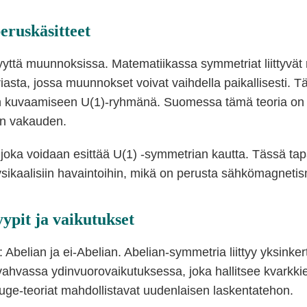
eruskäsitteet
yvyyttä muunnoksissa. Matematiikassa symmetriat liittyvä
iasta, jossa muunnokset voivat vaihdella paikallisesti. 
in kuvaamiseen U(1)-ryhmänä. Suomessa tämä teoria on 
ien vakauden.
joka voidaan esittää U(1) -symmetrian kautta. Tässä tap
fysikaalisiin havaintoihin, mikä on perusta sähkömagnetis
ypit ja vaikutukset
belian ja ei-Abelian. Abelian-symmetria liittyy yksinke
vahvassa ydinvuorovaikutuksessa, joka hallitsee kvarkki
auge-teoriat mahdollistavat uudenlaisen laskentatehon.