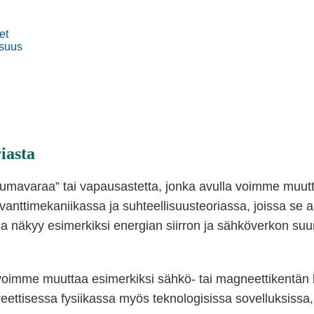
et
isuus
iasta
kumavaraa” tai vapausastetta, jonka avulla voimme muuttaa
kvanttimekaniikassa ja suhteellisuusteoriassa, joissa se 
 näkyy esimerkiksi energian siirron ja sähköverkon su
mme muuttaa esimerkiksi sähkö- tai magneettikentän kuva
reettisessa fysiikassa myös teknologisissa sovelluksissa