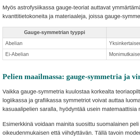
Myös astrofysiikassa gauge-teoriat auttavat ymmärtämään 
kvanttitietokoneita ja materiaaleja, joissa gauge-symm
Gauge-symmetrian tyyppi
Abelian
Yksinkertaisem
Ei-Abelian
Monimutkaisemp
Pelien maailmassa: gauge-symmetria ja vir
Vaikka gauge-symmetria kuulostaa korkealta teoriaopilta
logiikassa ja grafiikassa symmetriot voivat auttaa luomaa
kasuaalipelien saralla, hyödyntää usein matemaattisia m
Esimerkkinä voidaan mainita suosittu suomalainen peli 
oikeudenmukaisen että viihdyttävän. Tällä tavoin modern