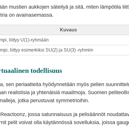
mustien aukkojen säteilyä ja sitä, miten lämpötila liitty
etria on avainasemassa.
Kuvaus
pi, liittyy U(1)-ryhmään
i, liittyy esimerkiksi SU(2) ja SU(3) -ryhmiin
tuaalinen todellisuus
, sen periaatteita hyödynnetään myös pelien suunnittelus
n realistisia ja yhtenäisiä maailmoja. Suomen peliteollisu
alleja, jotka perustuvat symmetrioihin.
Reactoonz, jossa satunnaisuus ja pelisäännöt noudattavat
it pelit voivat olla käytännössä sovelluksia, joissa gaug