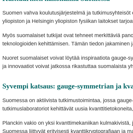
Suomen vahva koulutusjärjestelmä ja tutkimusyhteisöt 
yliopiston ja Helsingin yliopiston fysiikan laitokset tarj
Myös suomalaiset tutkijat ovat tehneet merkittäviä pano
teknologioiden kehittämisen. Tämän tiedon jakaminen ja
Nuoret suomalaiset voivat löytää inspiraatiota gauge-sy
ja innovaatiot voivat jatkossa rikastuttaa suomalaista y
Syvempi katsaus: gauge-symmetrian ja kv
Suomessa on aktiivista tutkimustoimintaa, jossa gauge-s
tutkimuslaboratoriot kehittävät uusia kvanttitietokoneita
Planckin vakio on yksi kvanttimekaniikan kulmakivistä,
Suomessa liittyvät erityisesti kvanttikryptografiaan j