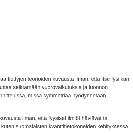
 tiettyjen teorioiden kuvausta ilman, että itse fysiikan
auttaa selittämään vuorovaikutuksia ja luonnon
unnittelussa, missä symmetriaa hyödynnetään
usta ilman, että fyysiset ilmiöt häviävät tai
, kuten suomalaisten kvanttitietokoneiden kehityksessä.