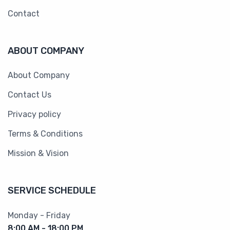
Contact
ABOUT COMPANY
About Company
Contact Us
Privacy policy
Terms & Conditions
Mission & Vision
SERVICE SCHEDULE
Monday - Friday
8:00 AM - 18:00 PM