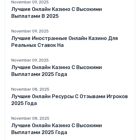
November 09, 2025
Лучшие Онлайн Казино С Высокими
Выплатами В 2025
November 09, 2025
Лучшие Иностранные Онлайн Казино Для
Реальных Ставок На
November 09, 2025
Лучшие Онлайн Казино С Высокими
Выплатами 2025 Года
November 08, 2025
Лучшие Онлайн Ресурсы С Отзывами Игроков
2025 Года
November 08, 2025
Лучшие Онлайн Казино С Высокими
Выплатами 2025 Года