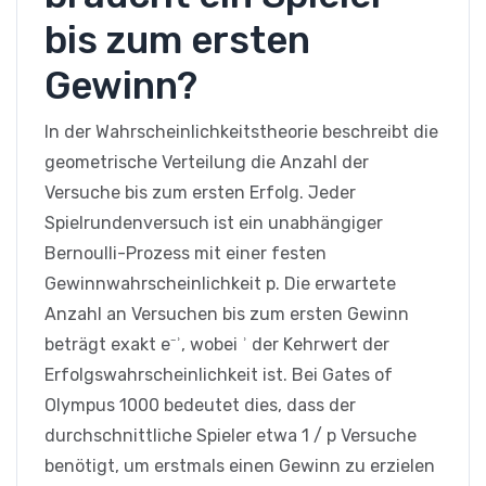
bis zum ersten
Gewinn?
In der Wahrscheinlichkeitstheorie beschreibt die
geometrische Verteilung die Anzahl der
Versuche bis zum ersten Erfolg. Jeder
Spielrundenversuch ist ein unabhängiger
Bernoulli-Prozess mit einer festen
Gewinnwahrscheinlichkeit p. Die erwartete
Anzahl an Versuchen bis zum ersten Gewinn
beträgt exakt e⁻ʾ, wobei ʾ der Kehrwert der
Erfolgswahrscheinlichkeit ist. Bei Gates of
Olympus 1000 bedeutet dies, dass der
durchschnittliche Spieler etwa 1 / p Versuche
benötigt, um erstmals einen Gewinn zu erzielen