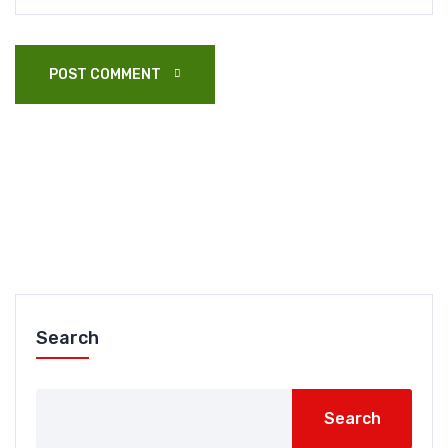
POST COMMENT 
Search
Search