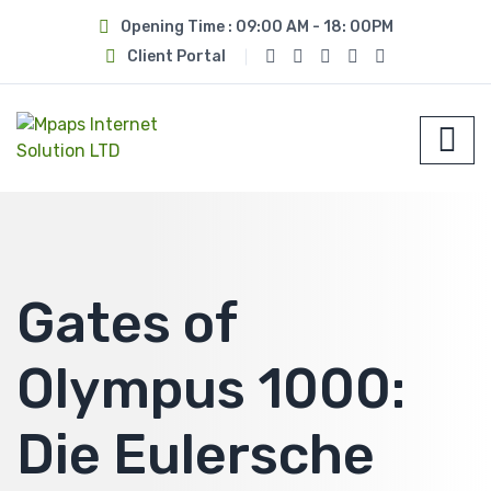
Opening Time : 09:00 AM - 18: 00PM
Client Portal
Gates of
Olympus 1000:
Die Eulersche