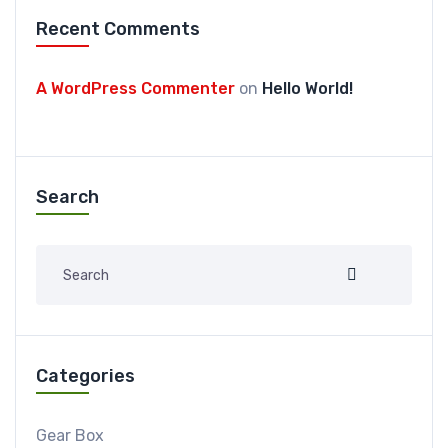
Recent Comments
A WordPress Commenter
on
Hello World!
Search
Categories
Gear Box