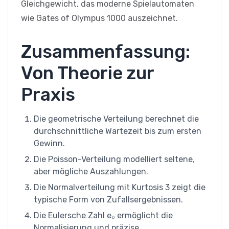
Gleichgewicht, das moderne Spielautomaten
wie Gates of Olympus 1000 auszeichnet.
Zusammenfassung:
Von Theorie zur
Praxis
Die geometrische Verteilung berechnet die
durchschnittliche Wartezeit bis zum ersten
Gewinn.
Die Poisson-Verteilung modelliert seltene,
aber mögliche Auszahlungen.
Die Normalverteilung mit Kurtosis 3 zeigt die
typische Form von Zufallsergebnissen.
Die Eulersche Zahl e₀ ermöglicht die
Normalisierung und präzise