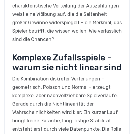
charakteristische Verteilung der Auszahlungen
weist eine Wölbung auf, die die Seltenheit
großer Gewinne widerspiegelt – ein Merkmal, das
Spieler betrifft, die wissen wollen: Wie verlässlich
sind die Chancen?
Komplexe Zufallsspiele –
warum sie nicht linear sind
Die Kombination diskreter Verteilungen –
geometrisch, Poisson und Normal – erzeugt
komplexe, aber nachvollziehbare Spielverläufe.
Gerade durch die Nichtlinearität der
Wahrscheinlichkeiten wird klar: Ein kurzer Lauf
bringt keine Garantie, langfristige Stabilität
entsteht erst durch viele Datenpunkte. Die Rolle