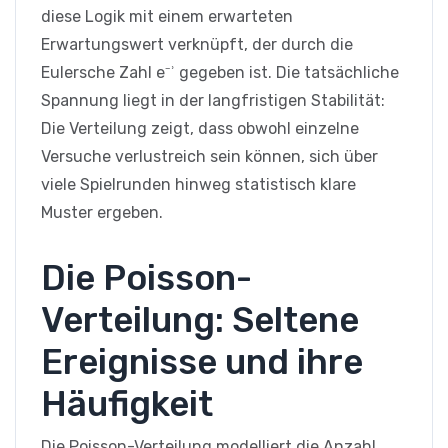
diese Logik mit einem erwarteten
Erwartungswert verknüpft, der durch die
Eulersche Zahl e⁻ʾ gegeben ist. Die tatsächliche
Spannung liegt in der langfristigen Stabilität:
Die Verteilung zeigt, dass obwohl einzelne
Versuche verlustreich sein können, sich über
viele Spielrunden hinweg statistisch klare
Muster ergeben.
Die Poisson-
Verteilung: Seltene
Ereignisse und ihre
Häufigkeit
Die Poisson-Verteilung modelliert die Anzahl