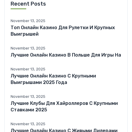
Recent Posts
November 13, 2025
Топ Онлайн Казино Для Рулетки И Крупных
Выигрышей
November 13, 2025
Лучшие Онлайн Казино В Польше Для Игры На
November 13, 2025
Лучшие Онлайн Казино С Крупными
Выигрышами 2025 Года
November 13, 2025
Лучшие Клубы Для Хайроллеров С Крупными
Ставками 2025
November 13, 2025
Лучшие Онлайн Казино С Живыми Дилерами