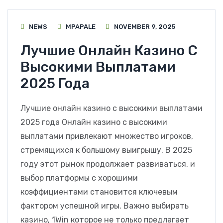
NEWS
MPAPALE
NOVEMBER 9, 2025
Лучшие Онлайн Казино С
Высокими Выплатами
2025 Года
Лучшие онлайн казино с высокими выплатами
2025 года Онлайн казино с высокими
выплатами привлекают множество игроков,
стремящихся к большому выигрышу. В 2025
году этот рынок продолжает развиваться, и
выбор платформы с хорошими
коэффициентами становится ключевым
фактором успешной игры. Важно выбирать
казино, 1Win которое не только предлагает