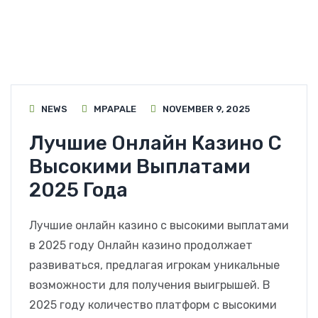
NEWS
MPAPALE
NOVEMBER 9, 2025
Лучшие Онлайн Казино С
Высокими Выплатами
2025 Года
Лучшие онлайн казино с высокими выплатами
в 2025 году Онлайн казино продолжает
развиваться, предлагая игрокам уникальные
возможности для получения выигрышей. В
2025 году количество платформ с высокими