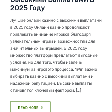
2025 Году
Лучшие онлайн казино с высокими выплатами
в 2025 году Онлайн казино продолжают
привлекать внимание игроков благодаря
увлекательным играм и возможностям для
значительных выигрышей. В 2025 году
множество платформ предлагают выгодные
условия, но для того, чтобы извлечь
максимум из игрового процесса, 1Win важно
выбирать казино с высокими выплатами и
надежной репутацией. Высокие выплаты
становятся ключевым фактором, […]
READ MORE