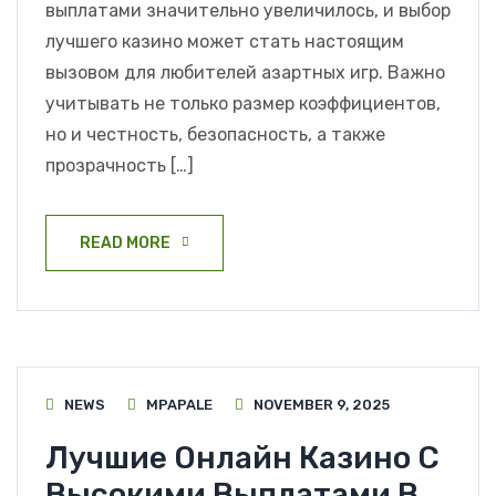
выплатами значительно увеличилось, и выбор
лучшего казино может стать настоящим
вызовом для любителей азартных игр. Важно
учитывать не только размер коэффициентов,
но и честность, безопасность, а также
прозрачность […]
READ MORE
NEWS
MPAPALE
NOVEMBER 9, 2025
Лучшие Онлайн Казино С
Высокими Выплатами В