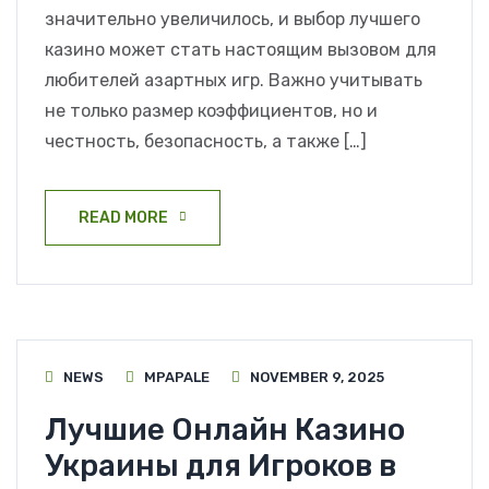
значительно увеличилось, и выбор лучшего
казино может стать настоящим вызовом для
любителей азартных игр. Важно учитывать
не только размер коэффициентов, но и
честность, безопасность, а также […]
READ MORE
NEWS
MPAPALE
NOVEMBER 9, 2025
Лучшие Онлайн Казино
Украины для Игроков в