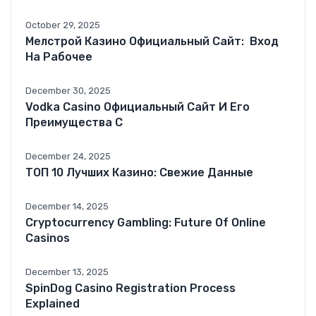
October 29, 2025
Мелстрой Казино Официальный Сайт: ️ Вход
На Рабочее
December 30, 2025
Vodka Casino Официальный Сайт И Его
Преимущества С
December 24, 2025
ТОП 10 Лучших Казино: Свежие Данные
December 14, 2025
Cryptocurrency Gambling: Future Of Online
Casinos
December 13, 2025
SpinDog Casino Registration Process
Explained