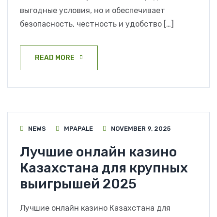
выгодные условия, но и обеспечивает
безопасность, честность и удобство […]
READ MORE
NEWS
MPAPALE
NOVEMBER 9, 2025
Лучшие онлайн казино
Казахстана для крупных
выигрышей 2025
Лучшие онлайн казино Казахстана для