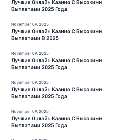
Лучшие Онлайн Казино С Высокими
Выплатами 2025 Года
November 09, 2025
Лучшие Онлайн Казино С Высокими
Выплатами В 2025
November 09, 2025
Лучшие Онлайн Казино С Высокими
Выплатами 2025 Года
November 09, 2025
Лучшие Онлайн Казино С Высокими
Выплатами 2025 Года
November 09, 2025
Лучшие Онлайн Казино С Высокими
Выплатами 2025 Года