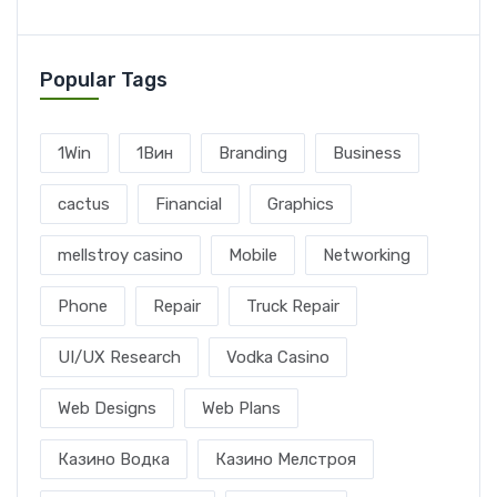
Popular Tags
1Win
1Вин
Branding
Business
cactus
Financial
Graphics
mellstroy casino
Mobile
Networking
Phone
Repair
Truck Repair
UI/UX Research
Vodka Casino
Web Designs
Web Plans
Казино Водка
Казино Мелстроя