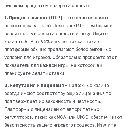
высоким процентом возврата средств.
1. Процент выплат (RTP)
– это один из самых
важных показателей. Чем выше RTP, тем больше
вероятность возврата средств игроку. Ищите
казино с RTP от 95% и выше, так как такие
платформы обычно предлагают более выгодные
условия для игроков. Обязательно проверьте этот
показатель для каждой игры, на которой вы
планируете делать ставки.
2. Репутация и лицензия
– надежные казино
всегда имеют соответствующие лицензии, что
подтверждает их законность и честность.
Платформы с лицензией от авторитетных
регуляторов, таких как MGA или UKGC, обеспечивают
безопасность вашего игрового процесса. Изучите