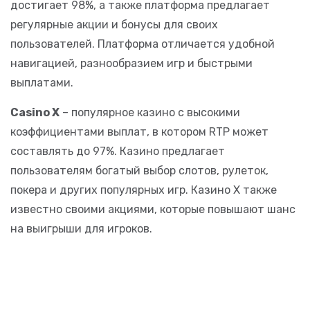
достигает 98%, а также платформа предлагает
регулярные акции и бонусы для своих
пользователей. Платформа отличается удобной
навигацией, разнообразием игр и быстрыми
выплатами.
Casino X
– популярное казино с высокими
коэффициентами выплат, в котором RTP может
составлять до 97%. Казино предлагает
пользователям богатый выбор слотов, рулеток,
покера и других популярных игр. Казино X также
известно своими акциями, которые повышают шанс
на выигрыши для игроков.