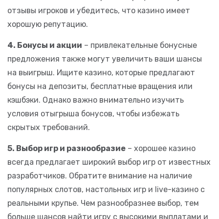
отзывы игроков и убедитесь, что казино имеет
хорошую репутацию.
4. Бонусы и акции
– привлекательные бонусные
предложения также могут увеличить ваши шансы
на выигрыш. Ищите казино, которые предлагают
бонусы на депозиты, бесплатные вращения или
кэшбэки. Однако важно внимательно изучить
условия отыгрыша бонусов, чтобы избежать
скрытых требований.
5. Выбор игр и разнообразие
– хорошее казино
всегда предлагает широкий выбор игр от известных
разработчиков. Обратите внимание на наличие
популярных слотов, настольных игр и live-казино с
реальными крупье. Чем разнообразнее выбор, тем
больше шансов найти игру с высокими выплатами и