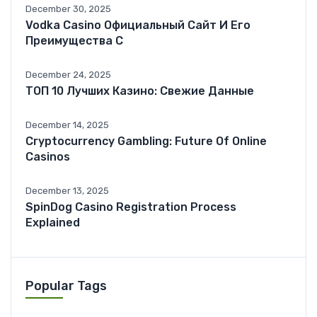
December 30, 2025
Vodka Casino Официальный Сайт И Его
Преимущества С
December 24, 2025
ТОП 10 Лучших Казино: Свежие Данные
December 14, 2025
Cryptocurrency Gambling: Future Of Online
Casinos
December 13, 2025
SpinDog Casino Registration Process
Explained
Popular Tags