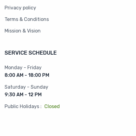
Privacy policy
Terms & Conditions
Mission & Vision
SERVICE SCHEDULE
Monday - Friday
8:00 AM - 18:00 PM
Saturday - Sunday
9:30 AM - 12 PM
Public Holidays :
Closed