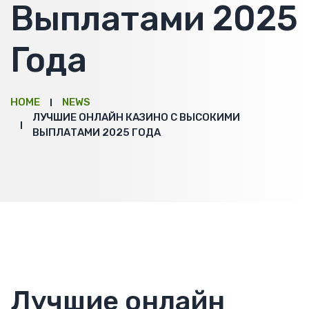
Выплатами 2025
Года
HOME
NEWS
ЛУЧШИЕ ОНЛАЙН КАЗИНО С ВЫСОКИМИ
ВЫПЛАТАМИ 2025 ГОДА
Лучшие онлайн