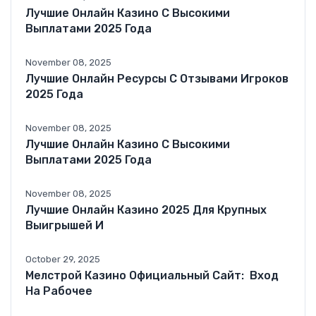
Лучшие Онлайн Казино С Высокими
Выплатами 2025 Года
November 08, 2025
Лучшие Онлайн Ресурсы С Отзывами Игроков
2025 Года
November 08, 2025
Лучшие Онлайн Казино С Высокими
Выплатами 2025 Года
November 08, 2025
Лучшие Онлайн Казино 2025 Для Крупных
Выигрышей И
October 29, 2025
Мелстрой Казино Официальный Сайт: ️ Вход
На Рабочее