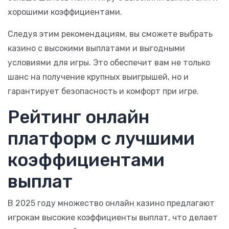
хорошими коэффициентами.
Следуя этим рекомендациям, вы сможете выбрать
казино с высокими выплатами и выгодными
условиями для игры. Это обеспечит вам не только
шанс на получение крупных выигрышей, но и
гарантирует безопасность и комфорт при игре.
Рейтинг онлайн
платформ с лучшими
коэффициентами
выплат
В 2025 году множество онлайн казино предлагают
игрокам высокие коэффициенты выплат, что делает