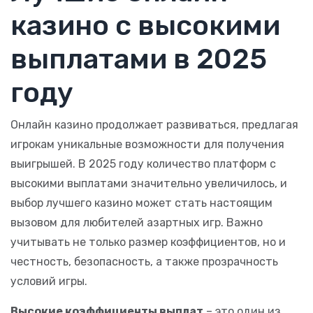
казино с высокими
выплатами в 2025
году
Онлайн казино продолжает развиваться, предлагая
игрокам уникальные возможности для получения
выигрышей. В 2025 году количество платформ с
высокими выплатами значительно увеличилось, и
выбор лучшего казино может стать настоящим
вызовом для любителей азартных игр. Важно
учитывать не только размер коэффициентов, но и
честность, безопасность, а также прозрачность
условий игры.
Высокие коэффициенты выплат
– это один из