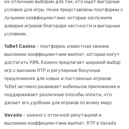
их отличным выбором для тех, кто ищет выгодные
условия для игры. Ниже представлены платформы с
лучшими коэффициентами, которые заслужили
доверие игроков благодаря честности и выгодным
условиям.
1xBet Casino
– платформа, известная своими
высокими коэффициентами выплат, которые могут
достигать 98%. Казино предлагает широкий выбор
игр с высоким RTP и регулярные бонусные
предложения для новых и постоянных игроков.
1xBet активно развивает мобильное приложение и
поддерживает различные способы оплаты, что
делает его удобным для игроков по всему миру.
Vavada
– казино с отличной репутацией и
высокими коэффициентами выплат. RTP в Vavada